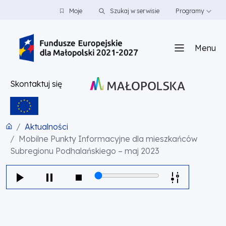
PRZEJDŹ DO TREŚCI
PRZEJDŹ DO MENU
STOPKA
Moje
Szukaj w serwisie
Programy
Menu
Skontaktuj się
Aktualności
Mobilne Punkty Informacyjne dla mieszkańców
Subregionu Podhalańskiego – maj 2023