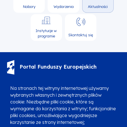
Nabory
Wydarzenia
Aktualności
Instytucje w
Skontaktuj się
programie
Portal Funduszy Europejskich
(12) 616 0 616
Infolinia
Na stronach tej witryny internetowej używamy
wybranych własnych i zewnętrznych plików
cookie: Niezbędne pliki cookie, które są
wymagane do korzystania z witryny; funkcjonalne
pliki cookies, umożliwiające wygodniejsze
korzystanie ze strony internetowej;
Zgłoszenia podejrzenia niezgodności z KPP i KPON