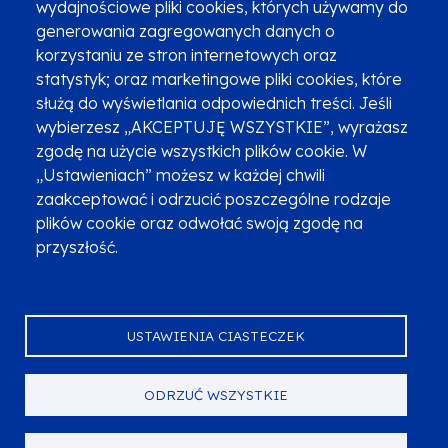
wydajnościowe pliki cookies, których używamy do
Newsletter
Fundusze SMS-em
generowania zagregowanych danych o
Najczęściej zadawane pytania
Promocja projektu
korzystaniu ze stron internetowych oraz
statystyk; oraz marketingowe pliki cookies, które
służą do wyświetlania odpowiednich treści. Jeśli
wybierzesz „AKCEPTUJĘ WSZYSTKIE”, wyrażasz
Zobacz inne programy
Poznaj Fundusze 2014-2020
zgodę na użycie wszystkich plików cookie. W
„Ustawieniach” możesz w każdej chwili
Deklaracja dostępności
Polityka prywatności
zaakceptować i odrzucić poszczególne rodzaje
Przetwarzanie danych osobowych
Zgłoś błąd
Mapa strony
plików cookie oraz odwołać swoją zgodę na
przyszłość.
Oznaczenie projektu
USTAWIENIA CIASTECZEK
ODRZUĆ WSZYSTKIE
Serwis dofinansowany przez Unię Europejską z programu Fundusze
Europejskie dla Małopolski na lata 2021-2027.
© Urząd Marszałkowski Województwa Małopolskiego 2023