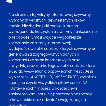
(12) 616 0 616
Infolinia
Na stronach tej witryny internetowej używamy
wybranych własnych i zewnętrznych plików
cookie: Niezbędne pliki cookie, które są
wymagane do korzystania z witryny; funkcjonalne
pliki cookies, umożliwiające wygodniejsze
korzystanie ze strony internetowej;
Zgłoszenia podejrzenia niezgodności z KPP i KPON
wydajnościowe pliki cookies, których używamy do
Newsletter
Fundusze SMS-em
generowania zagregowanych danych o
Najczęściej zadawane pytania
Promocja projektu
korzystaniu ze stron internetowych oraz
statystyk; oraz marketingowe pliki cookies, które
służą do wyświetlania odpowiednich treści. Jeśli
wybierzesz „AKCEPTUJĘ WSZYSTKIE”, wyrażasz
Zobacz inne programy
Poznaj Fundusze 2014-2020
zgodę na użycie wszystkich plików cookie. W
„Ustawieniach” możesz w każdej chwili
Deklaracja dostępności
Polityka prywatności
zaakceptować i odrzucić poszczególne rodzaje
Przetwarzanie danych osobowych
Zgłoś błąd
Mapa strony
plików cookie oraz odwołać swoją zgodę na
przyszłość.