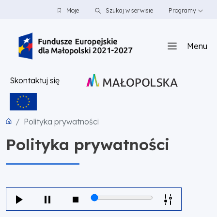
PRZEJDŹ DO TREŚCI
PRZEJDŹ DO MENU
STOPKA
Moje
Szukaj w serwisie
Programy
Menu
Skontaktuj się
Polityka prywatności
Polityka prywatności