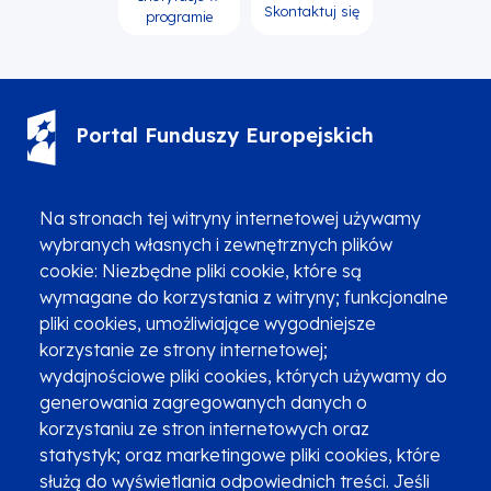
Skontaktuj się
programie
Portal Funduszy Europejskich
(12) 616 0 616
Infolinia
Na stronach tej witryny internetowej używamy
wybranych własnych i zewnętrznych plików
cookie: Niezbędne pliki cookie, które są
wymagane do korzystania z witryny; funkcjonalne
pliki cookies, umożliwiające wygodniejsze
Zgłoszenia podejrzenia niezgodności z KPP i KPON
korzystanie ze strony internetowej;
wydajnościowe pliki cookies, których używamy do
Newsletter
Fundusze SMS-em
generowania zagregowanych danych o
Najczęściej zadawane pytania
Promocja projektu
korzystaniu ze stron internetowych oraz
statystyk; oraz marketingowe pliki cookies, które
służą do wyświetlania odpowiednich treści. Jeśli