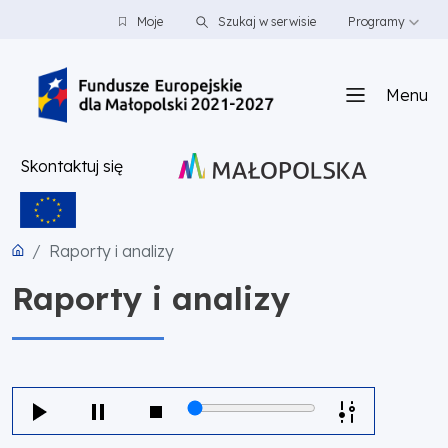
PRZEJDŹ DO TREŚCI
PRZEJDŹ DO MENU
STOPKA
Moje
Szukaj w serwisie
Programy
Menu
Skontaktuj się
Raporty i analizy
Raporty i analizy