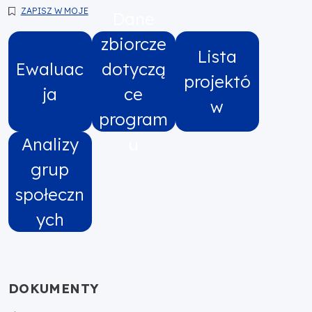
ZAPISZ W MOJE
Dane
zbiorcze
Lista
Ewaluac
dotyczą
projektó
ja
ce
w
program
Analizy
u
grup
społeczn
ych
DOKUMENTY