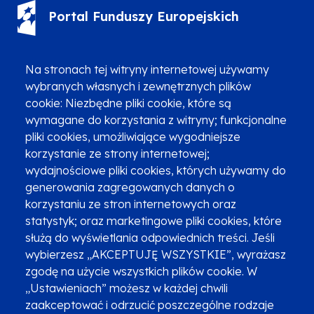
Portal Funduszy Europejskich
(12) 616 0 616
Infolinia
Na stronach tej witryny internetowej używamy
wybranych własnych i zewnętrznych plików
cookie: Niezbędne pliki cookie, które są
wymagane do korzystania z witryny; funkcjonalne
pliki cookies, umożliwiające wygodniejsze
korzystanie ze strony internetowej;
Zgłoszenia podejrzenia niezgodności z KPP i KPON
wydajnościowe pliki cookies, których używamy do
Newsletter
Fundusze SMS-em
generowania zagregowanych danych o
Najczęściej zadawane pytania
Promocja projektu
korzystaniu ze stron internetowych oraz
statystyk; oraz marketingowe pliki cookies, które
służą do wyświetlania odpowiednich treści. Jeśli
wybierzesz „AKCEPTUJĘ WSZYSTKIE”, wyrażasz
Zobacz inne programy
Poznaj Fundusze 2014-2020
zgodę na użycie wszystkich plików cookie. W
„Ustawieniach” możesz w każdej chwili
Deklaracja dostępności
Polityka prywatności
zaakceptować i odrzucić poszczególne rodzaje
Przetwarzanie danych osobowych
Zgłoś błąd
Mapa strony