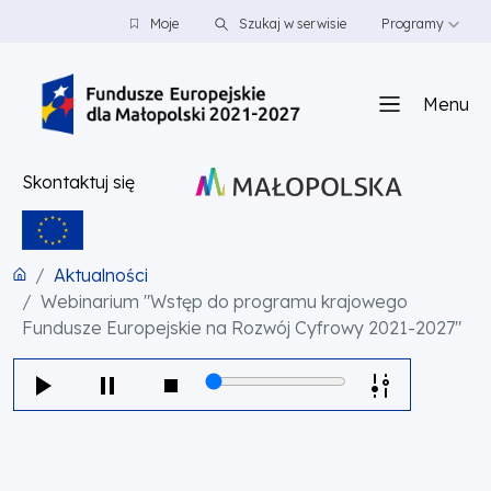
PRZEJDŹ DO TREŚCI
PRZEJDŹ DO MENU
STOPKA
Moje
Szukaj w serwisie
Programy
Menu
Skontaktuj się
Aktualności
Webinarium "Wstęp do programu krajowego
Fundusze Europejskie na Rozwój Cyfrowy 2021-2027"