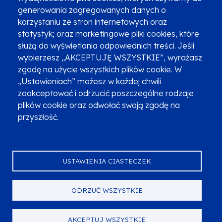
Newsletter
Fundusze SMS-em
generowania zagregowanych danych o
Najczęściej zadawane pytania
Promocja projektu
korzystaniu ze stron internetowych oraz
statystyk; oraz marketingowe pliki cookies, które
służą do wyświetlania odpowiednich treści. Jeśli
wybierzesz „AKCEPTUJĘ WSZYSTKIE”, wyrażasz
Zobacz inne programy
Poznaj Fundusze 2014-2020
zgodę na użycie wszystkich plików cookie. W
„Ustawieniach” możesz w każdej chwili
Deklaracja dostępności
Polityka prywatności
zaakceptować i odrzucić poszczególne rodzaje
Przetwarzanie danych osobowych
Zgłoś błąd
Mapa strony
plików cookie oraz odwołać swoją zgodę na
przyszłość.
Oznaczenie projektu
USTAWIENIA CIASTECZEK
ODRZUĆ WSZYSTKIE
Serwis dofinansowany przez Unię Europejską z programu Fundusze
Europejskie dla Małopolski na lata 2021-2027.
© Urząd Marszałkowski Województwa Małopolskiego 2023
AKCEPTUJ WSZYSTKIE