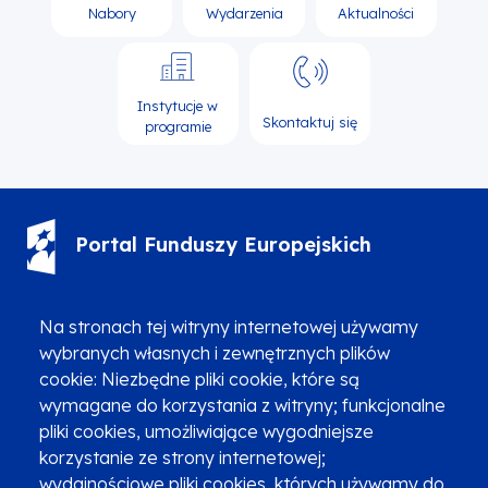
Nabory
Wydarzenia
Aktualności
Instytucje w
Skontaktuj się
programie
Portal Funduszy Europejskich
(12) 616 0 616
Infolinia
Na stronach tej witryny internetowej używamy
wybranych własnych i zewnętrznych plików
cookie: Niezbędne pliki cookie, które są
wymagane do korzystania z witryny; funkcjonalne
pliki cookies, umożliwiające wygodniejsze
korzystanie ze strony internetowej;
Zgłoszenia podejrzenia niezgodności z KPP i KPON
wydajnościowe pliki cookies, których używamy do