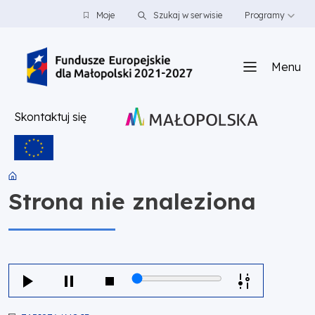
PRZEJDŹ DO TREŚCI
PRZEJDŹ DO MENU
STOPKA
Moje
Szukaj w serwisie
Programy
Menu
Skontaktuj się
Strona nie znaleziona