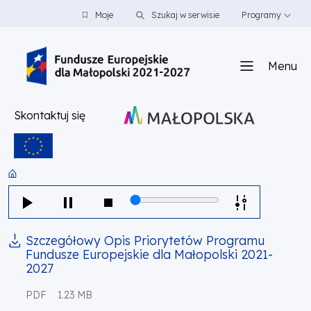
PRZEJDŹ DO TREŚCI
PRZEJDŹ DO MENU
STOPKA
Moje
Szukaj w serwisie
Programy
Menu
Skontaktuj się
Szczegółowy Opis Priorytetów Programu
Fundusze Europejskie dla Małopolski 2021-
2027
PDF
1.23 MB