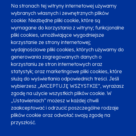
(12) 616 0 616
Infolinia
Na stronach tej witryny internetowej używamy
wybranych własnych i zewnętrznych plików
cookie: Niezbędne pliki cookie, które są
wymagane do korzystania z witryny; funkcjonalne
pliki cookies, umożliwiające wygodniejsze
Zgłoszenia podejrzenia niezgodności z KPP i KPON
korzystanie ze strony internetowej;
wydajnościowe pliki cookies, których używamy do
Newsletter
Fundusze SMS-em
generowania zagregowanych danych o
Najczęściej zadawane pytania
Promocja projektu
korzystaniu ze stron internetowych oraz
statystyk; oraz marketingowe pliki cookies, które
służą do wyświetlania odpowiednich treści. Jeśli
wybierzesz „AKCEPTUJĘ WSZYSTKIE”, wyrażasz
Zobacz inne programy
Poznaj Fundusze 2014-2020
zgodę na użycie wszystkich plików cookie. W
„Ustawieniach” możesz w każdej chwili
Deklaracja dostępności
Polityka prywatności
zaakceptować i odrzucić poszczególne rodzaje
Przetwarzanie danych osobowych
Zgłoś błąd
Mapa strony
plików cookie oraz odwołać swoją zgodę na
przyszłość.