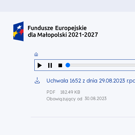
PRZEJDŹ DO TREŚCI
PRZEJDŹ DO MENU
STOPKA
Uchwala 1652 z dnia 29.08.2023 r.p
PDF
182.49 KB
30.08.2023
Obowiązujący od