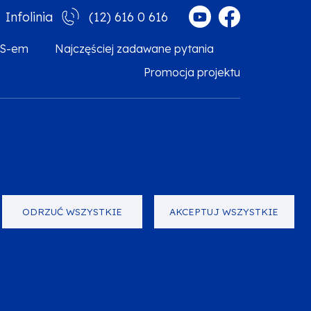
(12) 616 0 616
Infolinia
MS-em
Najczęściej zadawane pytania
Promocja projektu
arzanie danych osobowych
Zgłoś błąd
Mapa strony
ODRZUĆ WSZYSTKIE
AKCEPTUJ WSZYSTKIE