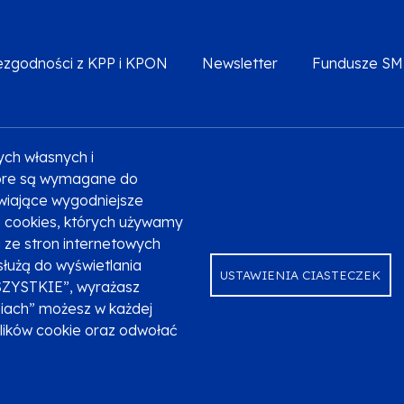
iezgodności z KPP i KPON
Newsletter
Fundusze S
ych własnych i
Deklaracja dostępności
Polityka prywatności
Przetw
które są wymagane do
liwiające wygodniejsze
ki cookies, których używamy
ze stron internetowych
służą do wyświetlania
USTAWIENIA CIASTECZEK
SZYSTKIE”, wyrażasz
niach” możesz w każdej
plików cookie oraz odwołać
ndusze Europejskie dla Małopolski na lata 2021-2027.