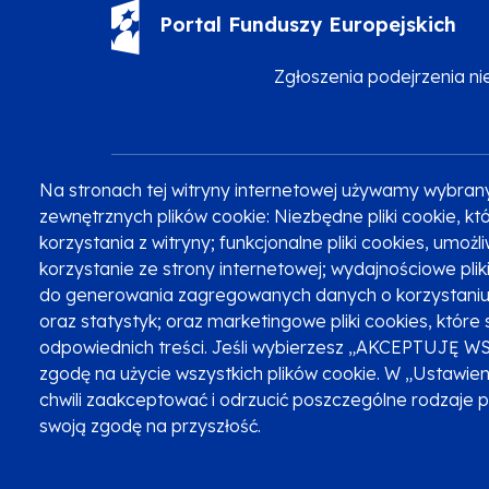
Portal Funduszy Europejskich
Zgłoszenia podejrzenia n
Na stronach tej witryny internetowej używamy wybran
Zobacz inne programy
Poznaj Fundusze 2014-2020
zewnętrznych plików cookie: Niezbędne pliki cookie, 
korzystania z witryny; funkcjonalne pliki cookies, umoż
korzystanie ze strony internetowej; wydajnościowe pli
do generowania zagregowanych danych o korzystaniu 
Oznaczenie projektu
oraz statystyk; oraz marketingowe pliki cookies, które 
odpowiednich treści. Jeśli wybierzesz „AKCEPTUJĘ W
zgodę na użycie wszystkich plików cookie. W „Ustawie
chwili zaakceptować i odrzucić poszczególne rodzaje 
swoją zgodę na przyszłość.
Serwis dofinansowany przez Unię Europejską z programu Fu
© Urząd Marszałkowski Województwa Małopolskiego 2023