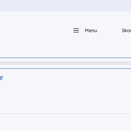
Menu
Skon
df