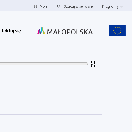
Moje
Szukaj w serwisie
Programy
taktuj się