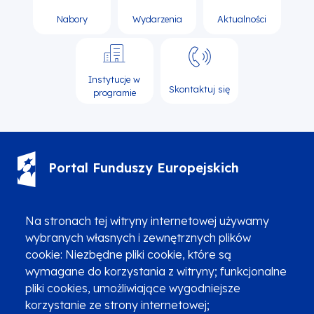
Nabory
Wydarzenia
Aktualności
Instytucje w
Skontaktuj się
programie
Portal Funduszy Europejskich
(12) 616 0 616
Infolinia
Na stronach tej witryny internetowej używamy
wybranych własnych i zewnętrznych plików
cookie: Niezbędne pliki cookie, które są
wymagane do korzystania z witryny; funkcjonalne
pliki cookies, umożliwiające wygodniejsze
korzystanie ze strony internetowej;
Zgłoszenia podejrzenia niezgodności z KPP i KPON