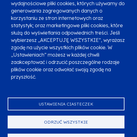
wydajnościowe pliki cookies, których używamy do
Newsletter
Fundusze SMS-em
generowania zagregowanych danych o
Najczęściej zadawane pytania
Promocja projektu
korzystaniu ze stron internetowych oraz
statystyk; oraz marketingowe pliki cookies, które
służą do wyświetlania odpowiednich treści. Jeśli
wybierzesz „AKCEPTUJĘ WSZYSTKIE”, wyrażasz
Zobacz inne programy
Poznaj Fundusze 2014-2020
zgodę na użycie wszystkich plików cookie. W
„Ustawieniach” możesz w każdej chwili
Deklaracja dostępności
Polityka prywatności
zaakceptować i odrzucić poszczególne rodzaje
Przetwarzanie danych osobowych
Zgłoś błąd
Mapa strony
plików cookie oraz odwołać swoją zgodę na
przyszłość.
Oznaczenie projektu
USTAWIENIA CIASTECZEK
ODRZUĆ WSZYSTKIE
Serwis dofinansowany przez Unię Europejską z programu Fundusze
Europejskie dla Małopolski na lata 2021-2027.
© Urząd Marszałkowski Województwa Małopolskiego 2023